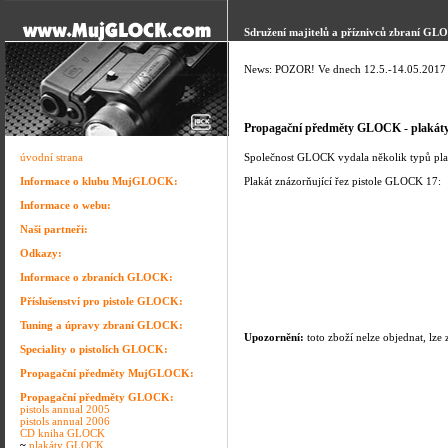
Sdružení majitelů a příznivců zbraní GL
News: POZOR! Ve dnech 12.5.-14.05.2017 p
Propagační předměty GLOCK - plakát
úvodní strana
Společnost GLOCK vydala několik typů plak
Informace o klubu MujGLOCK:
Plakát znázorňující řez pistole GLOCK 17:
Informace o webu:
Naši partneři:
Odkazy:
Informace o zbraních GLOCK:
Příslušenství pro pistole GLOCK:
Tuning a úpravy zbraní GLOCK:
Upozornění:
toto zboží nelze objednat, lz
Speciality o pistolích GLOCK:
Propagační předměty MujGLOCK:
Propagační předměty GLOCK:
pistols annual 2005
pistols annual 2006
CD kniha GLOCK
~
plakáty GLOCK