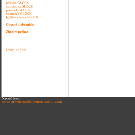
nášivka GLOCK
samolepka GLOCK
přívěšek GLOCK
odznáček GLOCK
igelitová taška GLOCK
Obecně o zbraních:
Zbrojní průkaz:
česky
|
english
Doporučujeme:
MePaBlu
;
Multimediální centrum XBMC/KODI
;